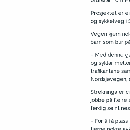
ordførar Tom He
Prosjektet er e
og sykkelveg i
Vegen kjem nokr
barn som bur på
– Med denne gan
og syklar mello
trafikantane s
Nordsjøvegen, s
Strekninga er ci
jobbe på fleire
ferdig seint nes
– For å få plass
fjerne nokre avk