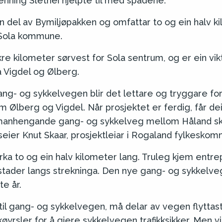
nning Slethei hjelpte til med spadene.
in del av Bymiljøpakken og omfattar to og ein halv 
 Sola kommune.
e kilometer sørvest for Sola sentrum, og er ein vik
 Vigdel og Ølberg.
g- og sykkelvegen blir det lettare og tryggare fo
m Ølberg og Vigdel. Når prosjektet er ferdig, får de
amanhengande gang- og sykkelveg mellom Håland s
eier Knut Skaar, prosjektleiar i Rogaland fylkesko
rka to og ein halv kilometer lang. Truleg kjem entrep
 stader langs strekninga. Den nye gang- og sykkelve
te år.
 til gang- og sykkelvegen, må delar av vegen flyttast.
øyrsler for å gjere sykkelvegen trafikksikker. Men vi