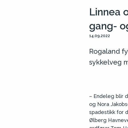
Linnea o
gang- og
14.09.2022
Rogaland fy
sykkelveg m
– Endeleg blir d
og Nora Jakobse
spadestikk for
Ølberg Havneve