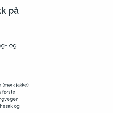
kk på
ng- og
n (mørk jakke)
 første
ergvegen,
Chesak og