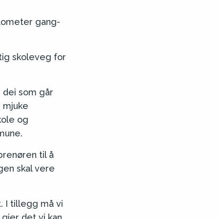
kilometer gang-
tig skoleveg for
r dei som går
i mjuke
kole og
mmune.
renøren til å
gen skal vere
 I tillegg må vi
 gjer det vi kan