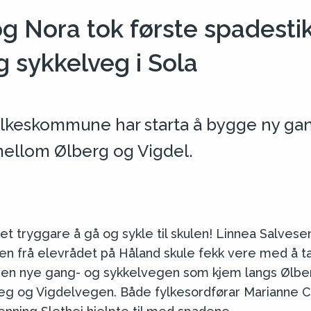
g Nora tok første spadesti
 sykkelveg i Sola
lkeskommune har starta å bygge ny ga
ellom Ølberg og Vigdel.
et tryggare å gå og sykle til skulen! Linnea Salvese
n frå elevrådet på Håland skule fekk vere med å ta
 den nye gang- og sykkelvegen som kjem langs Ølb
g og Vigdelvegen. Både fylkesordførar Marianne 