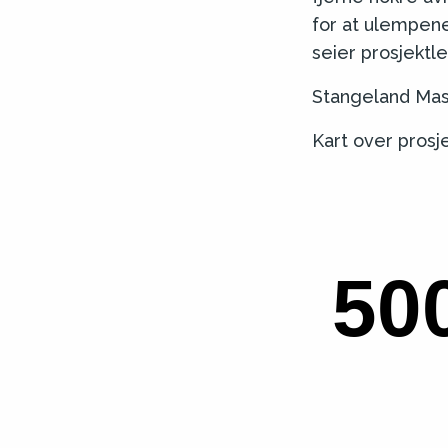
for at ulempene
seier prosjektle
Stangeland Mask
Kart over prosj