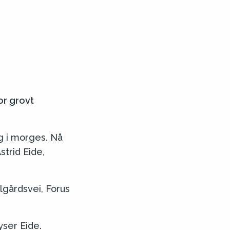
or grovt
eg i morges. Nå
strid Eide,
lgårdsvei, Forus
yser Eide.