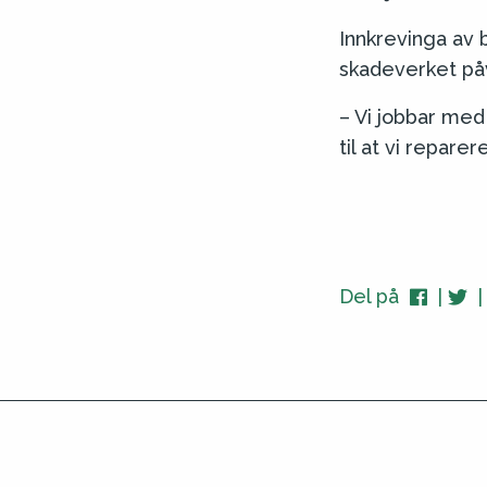
Innkrevinga av 
skadeverket påv
– Vi jobbar med
til at vi repare
Del på