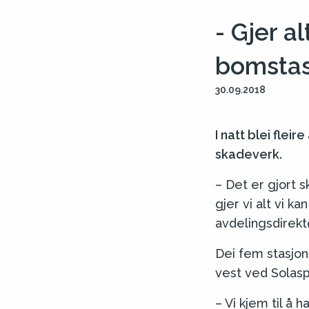
- Gjer al
bomsta
30.09.2018
I natt blei fle
skadeverk.
– Det er gjort s
gjer vi alt vi k
avdelingsdirekt
Dei fem stasjon
vest ved Solasp
– Vi kjem til å