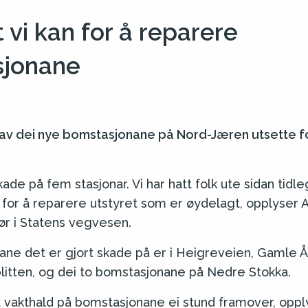
t vi kan for å reparere
sjonane
ire av dei nye bomstasjonane på Nord-Jæren utsette f
kade på fem stasjonar. Vi har hatt folk ute sidan tidl
an for å reparere utstyret som er øydelagt, opplyser A
ør i Statens vegvesen.
ane det er gjort skade på er i Heigreveien, Gamle Å
litten, og dei to bomstasjonane på Nedre Stokka.
 ha vakthald på bomstasjonane ei stund framover, oppl