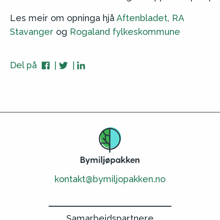
Les meir om opninga hjå
Aftenbladet
,
RA
Stavanger
og
Rogaland fylkeskommune
Del på
kontakt@bymiljopakken.no
Samarbeidspartnere